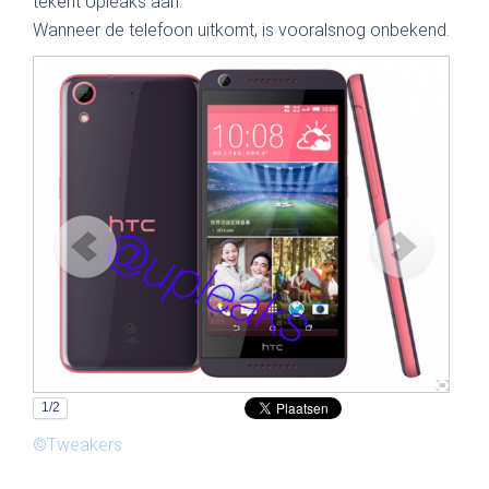
tekent Upleaks aan.
Wanneer de telefoon uitkomt, is vooralsnog onbekend.
1
/2
©Tweakers