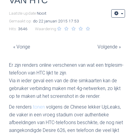
VAN HTC
Laatste update
Nooit
Gemaakt op:
do 22 januari 2015 17:53
Hits:
3646
Waardering
« Vorige
Volgende »
Er zijn renders online verschenen van wat een triplesim-
telefoon van HTC lijkt te zijn.
Via in ieder geval een van de drie simkaarten kan de
gebruiker verbinding maken met 4g-netwerken, zo lijkt
op te maken uit het screenshot in de render.
De renders
tonen
volgens de Chinese lekker UpLeaks,
die vaker in een vroeg stadium over authentieke
afbeeldingen van HTC-telefoons beschikte, de nog niet
aangekondigde Desire 626, een telefoon die veel lijkt