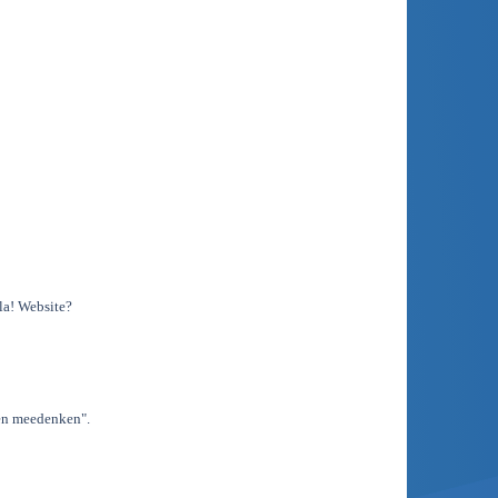
la! Website?
 en meedenken".