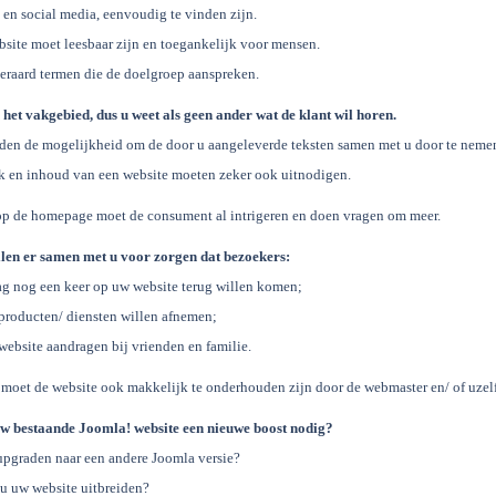
en social media, eenvoudig te vinden zijn.
site moet leesbaar zijn en toegankelijk voor mensen.
eraard termen die de doelgroep aanspreken.
n het vakgebied, dus u weet als geen ander wat de klant wil horen.
den de mogelijkheid om de door u aangeleverde teksten samen met u door te nemen 
 en inhoud van een website moeten zeker ook uitnodigen.
op de homepage moet de consument al intrigeren en doen vragen om meer.
llen er samen met u voor zorgen dat bezoekers:
g nog een keer op uw website terug willen komen;
roducten/ diensten willen afnemen;
bsite aandragen bij vrienden en familie.
moet de website ook makkelijk te onderhouden zijn door de webmaster en/ of uzelf
uw bestaande Joomla! website een nieuwe boost nodig?
upgraden naar een andere Joomla versie?
 u uw website uitbreiden?