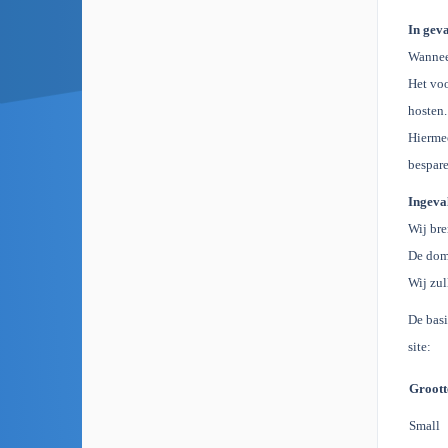
In geva
Wannee
Het voo
hosten.
Hiermee
bespare
Ingeval
Wij bre
De dom
Wij zul
De basi
site:
Groott
Small