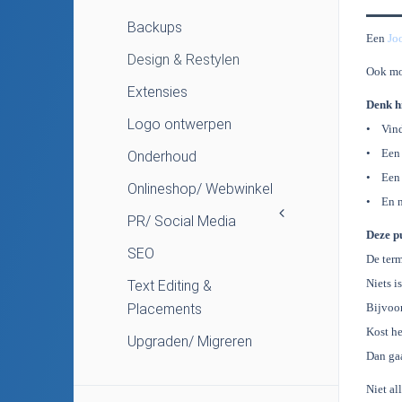
Backups
Een
Jo
Design & Restylen
Ook mo
Extensies
Denk h
Logo ontwerpen
• Vind-
• Een a
Onderhoud
• Een 
Onlineshop/ Webwinkel
• En ni
PR/ Social Media
Deze pu
SEO
De term
Niets i
Text Editing &
Placements
Bijvoor
Kost he
Upgraden/ Migreren
Dan gaa
Niet al