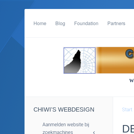
Home
Blog
Foundation
Partners
Wij zorgen ervoor dat u
CHIWI'S WEBDESIGN
Start
Aanmelden website bij
D
zoekmachines