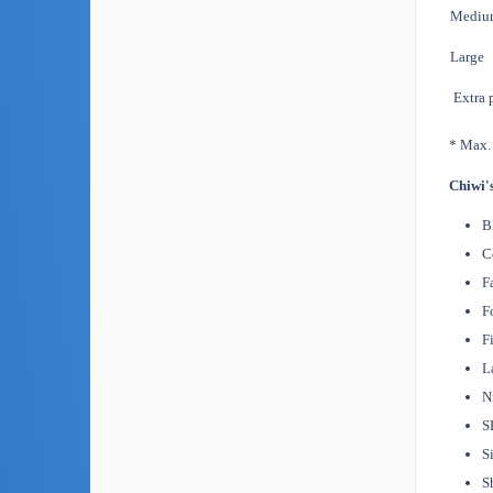
Mediu
Large
Extra 
* Max.
Chiwi'
B
C
F
F
F
L
N
S
S
S