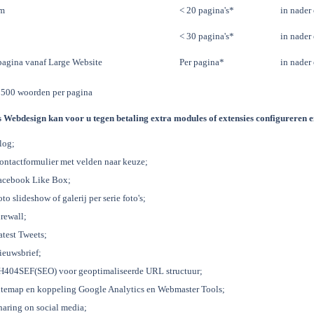
m
< 20 pagina's*
in nader
< 30 pagina's*
in nader
pagina vanaf Large Website
Per pagina*
in nader
 500 woorden per pagina
s Webdesign kan voor u tegen betaling extra modules of extensies configureren 
log;
ontactformulier met velden naar keuze;
acebook Like Box;
oto slideshow of galerij per serie foto's;
irewall;
atest Tweets;
ieuwsbrief;
H404SEF(SEO) voor geoptimaliseerde URL structuur;
itemap en koppeling Google Analytics en Webmaster Tools;
haring on social media;