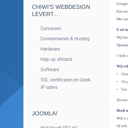
Google 
CHIWI'S WEBDESIGN
Een web
LEVERT...
Met uit
Cursussen
U zit i
Wij bie
Domeinnamen & Hosting
Opmaak
Hardware
1 blik 
Hulp op afstand
Wij wi
Software
• Graa
SSL certificaten en Uniek
• Uw p
IP-adres
• Uw we
Tevens 
Heeft 
JOOMLA!
Wilt u 
Of wilt
Wat houdt SEO in?