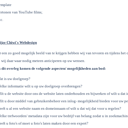
emplate
ertonen van YouTube films;
tc.
jze Chiwi's Webdesign
 een zo goed mogelijk beeld van te krijgen hebben wij van tevoren en tijdens het
 wij daar waar nodig meteen anticiperen op uw wensen.
s dit overleg komen de volgende aspecten/ mogelijkheden aan bod:
at is uw doelgroep?
elke informatie wilt u op uw doelgroep overbrengen?
ilt u de website door ons de website laten onderhouden en bijwerken of wilt u dat 
ilt u door middel van gebruikersbeheer een inlog- mogelijkheid bieden voor uw pe
eeft u al een website naam en domeinnaam of wilt u dat wij dat voor u regelen?
elke trefwoorden/ metadata zijn voor uw bedrijf van belang zodat u in zoekmach
eeft u foto's of moet u foto's laten maken door een expert?