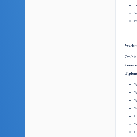
T
V
E
Werkwi
Om hier
kunnen
Tijden
W
W
W
W
H
W
H