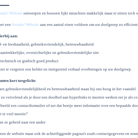
omla! Website
ontwerpen en bouwen lijkt misschien makkelijk maar er zitten toch 
et een
Joomla! Website
aan een aantal eisen voldoen om uw doelgroep zo efficient
ierbij aan:
 en leesbaarheid, gebruiksvriendelijk, betrouwbaarheid.
antrekkelijke, overzichtelijke en gebruiksvriendelijke site.
technisch en grafisch goed product
et te vergeten een helder en intrigerend verhaal overbrengen op uw doelgroep.
nten kort toegelicht:
en gebruiksvriendelijkheid en betrouwbaarheid staan bij ons hoog in het vaandel.
s zo vervelend als je door een doolhof aan hyperlinks te moeten werken eer je als co
beeld een contactformulier of net dat beetje meer informatie over een bepaalde door
t te veel moeite?
n ze geheid naar een ander.
leen de website maar ook de achterliggende pagina's zoals contactgegevens en rout