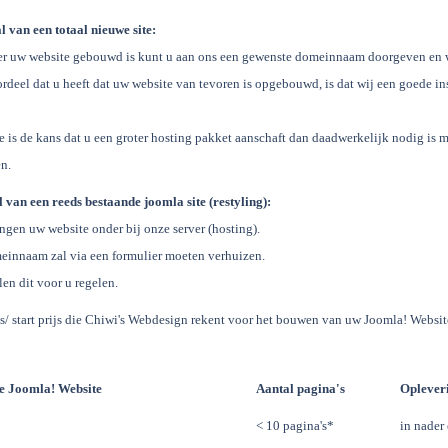
l van een totaal nieuwe site:
r uw website gebouwd is kunt u aan ons een gewenste domeinnaam doorgeven en w
rdeel dat u heeft dat uw website van tevoren is opgebouwd, is dat wij een goede i
 is de kans dat u een groter hosting pakket aanschaft dan daadwerkelijk nodig is 
n.
 van een reeds bestaande joomla site (restyling):
ngen uw website onder bij onze server (hosting).
einnaam zal via een formulier moeten verhuizen.
len dit voor u regelen.
s/ start prijs die Chiwi's Webdesign rekent voor het bouwen van uw Joomla! Websit
e Joomla! Website
Aantal pagina's
Oplever
< 10 pagina's*
in nader